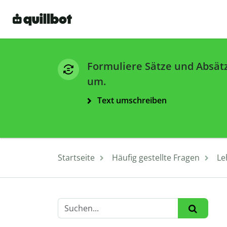
Formuliere Sätze und Absät
um.
Text umschreiben
Startseite
Häufig gestellte Fragen
Le