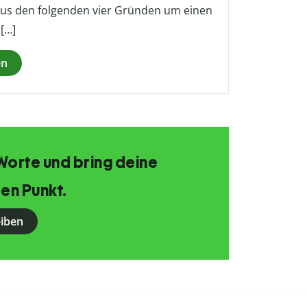
n aus den folgenden vier Gründen um einen
 […]
en
Worte und bring deine
en Punkt.
eiben