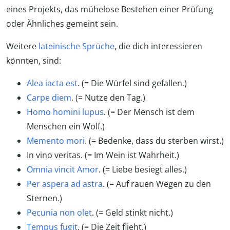
eines Projekts, das mühelose Bestehen einer Prüfung
oder Ähnliches gemeint sein.
Weitere
lateinische Sprüche
, die dich interessieren
könnten, sind:
Alea iacta est
. (= Die Würfel sind gefallen.)
Carpe diem
. (= Nutze den Tag.)
Homo homini lupus
. (= Der Mensch ist dem
Menschen ein Wolf.)
Memento mori
. (= Bedenke, dass du sterben wirst.)
In vino veritas. (= Im Wein ist Wahrheit.)
Omnia vincit Amor
. (= Liebe besiegt alles.)
Per aspera ad astra
. (= Auf rauen Wegen zu den
Sternen.)
Pecunia non olet
. (= Geld stinkt nicht.)
Tempus fugit
. (= Die Zeit flieht.)