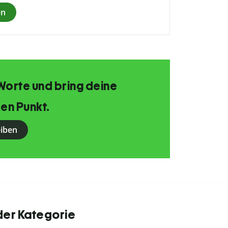
en
Worte und bring deine
en Punkt.
eiben
der Kategorie