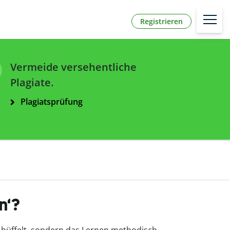
Registrieren
Vermeide versehentliche
Plagiate.
Plagiatsprüfung
n‘?