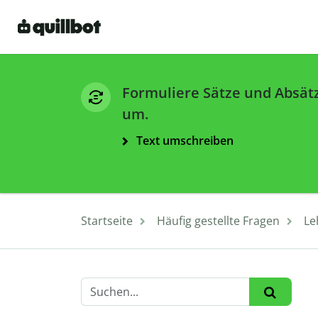
Formuliere Sätze und Absät
um.
Text umschreiben
Startseite
Häufig gestellte Fragen
Le