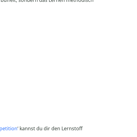
r büffelt, sondern das Lernen methodisch
petition
‘ kannst du dir den Lernstoff