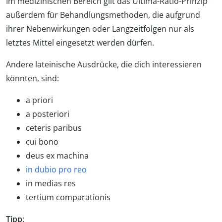
Im medizinischen Bereich gilt das Ultima-Ratio-Prinzip
außerdem für Behandlungsmethoden, die aufgrund
ihrer Nebenwirkungen oder Langzeitfolgen nur als
letztes Mittel eingesetzt werden dürfen.
Andere lateinische Ausdrücke, die dich interessieren
könnten, sind:
a priori
a posteriori
ceteris paribus
cui bono
deus ex machina
in dubio pro reo
in medias res
tertium comparationis
Tipp
: