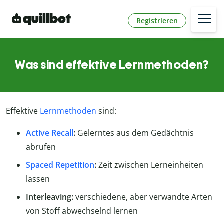
Registrieren
Was sind effektive Lernmethoden?
Effektive
Lernmethoden
sind:
Active Recall
:
Gelerntes aus dem Gedächtnis
abrufen
Spaced Repetition
:
Zeit zwischen Lerneinheiten
lassen
Interleaving:
verschiedene, aber verwandte Arten
von Stoff abwechselnd lernen