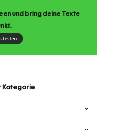
Ideen und bring deine Texte
nkt.
s testen
r Kategorie