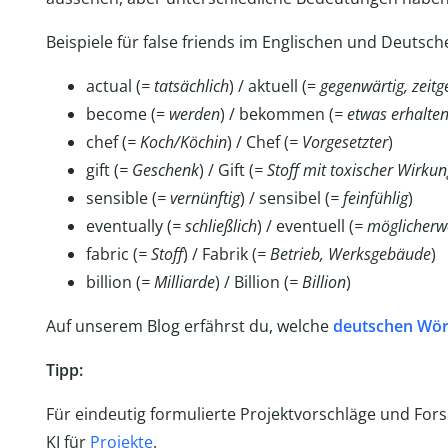
Beispiele für false friends im Englischen und Deutsch
actual (
= tatsächlich
) / aktuell (=
gegenwärtig, zeit
become (=
werden
) / bekommen (
= etwas erhalte
chef (
= Koch/Köchin
) / Chef (
= Vorgesetzter
)
gift (
= Geschenk
) / Gift (
=
Stoff mit toxischer Wirku
sensible (
= vernünftig
) / sensibel (
= feinfühlig
)
eventually (
= schließlich
) / eventuell (
= möglicherw
fabric (
= Stoff
) / Fabrik (
= Betrieb, Werksgebäude
)
billion (
= Milliarde
) / Billion (
= Billion
)
Auf unserem Blog erfährst du, welche
deutschen Wört
Tipp:
Für eindeutig formulierte Projektvorschläge und For
KI für
Projekte
.