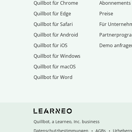
Quillbot für Chrome
Abon­ne­ments
Quillbot für Edge
Preise
Quillbot für Safari
Für Unterneh
Quillbot für Android
Partnerprog
Quillbot für iOS
Demo anfrage
Quillbot für Windows
Quillbot für macOS
Quillbot für Word
Quillbot, a Learneo, Inc. business
Datenschutzbestimmungen
AGBs
Urheberre