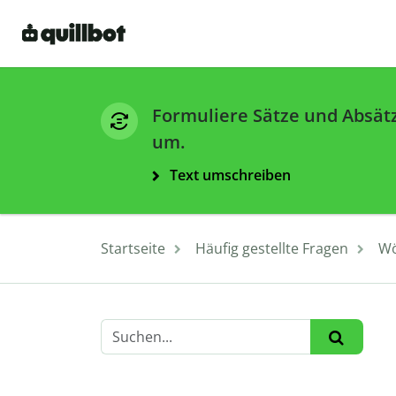
Formuliere Sätze und Absät
um.
Text umschreiben
Startseite
Häufig gestellte Fragen
Wö