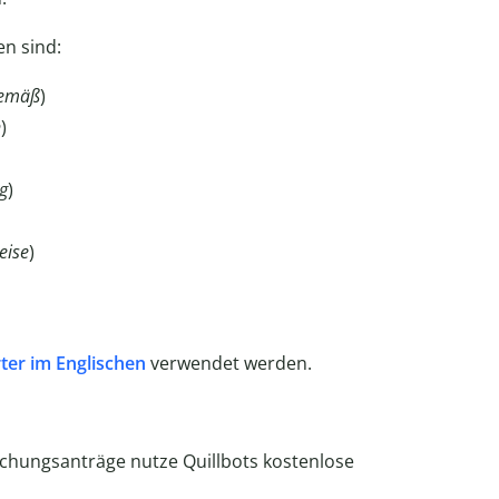
en sind:
gemäß
)
n
)
ng
)
eise
)
er im Englischen
verwendet werden.
schungsanträge nutze Quillbots kostenlose