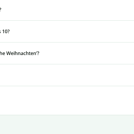
?
s 10?
ohe Weihnachten‘?