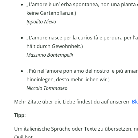
„L’amore è un’ erba spontanea, non una pianta da
keine Gartenpflanze.)
Ippolito Nievo
„L’amore nasce per la curiosità e perdura per l’
hält durch Gewohnheit.)
Massimo Bontempelli
„Più nell’amore poniamo del nostro, e più amiam
hineinlegen, desto mehr lieben wir.)
Niccolo Tommaseo
Mehr Zitate über die Liebe findest du auf unserem
Bl
Tipp:
Um italienische Sprüche oder Texte zu übersetzen, 
Quillbot.