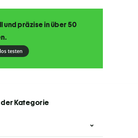
 und präzise in über 50
n.
los testen
 der Kategorie