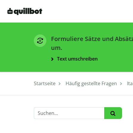
Formuliere Sätze und Absät
um.
Text umschreiben
Startseite
Häufig gestellte Fragen
It