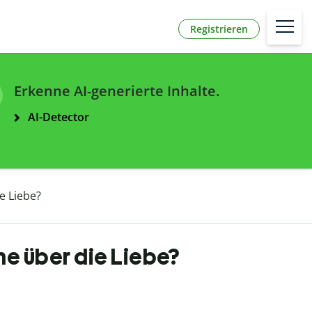
Registrieren
Erkenne AI-generierte Inhalte.
AI-Detector
e Liebe?
he über die Liebe?