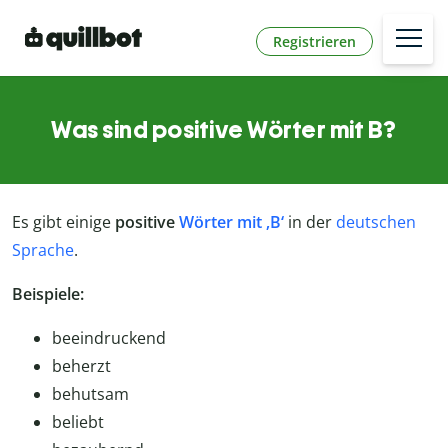
Registrieren
Was sind positive Wörter mit B?
Es gibt einige
positive
Wörter mit ‚B‘
in der
deutschen
Sprache
.
Beispiele:
beeindruckend
beherzt
behutsam
beliebt