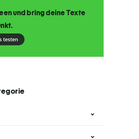
Ideen und bring deine Texte
nkt.
s testen
tegorie