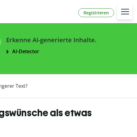
Registrieren
Erkenne AI-generierte Inhalte.
AI-Detector
ngerer Text?
gswünsche als etwas