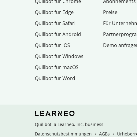
Quillbot für Chrome
Abon­ne­ments
Quillbot für Edge
Preise
Quillbot für Safari
Für Unterneh
Quillbot für Android
Partnerprog
Quillbot für iOS
Demo anfrage
Quillbot für Windows
Quillbot für macOS
Quillbot für Word
Quillbot, a Learneo, Inc. business
Datenschutzbestimmungen
AGBs
Urheberre