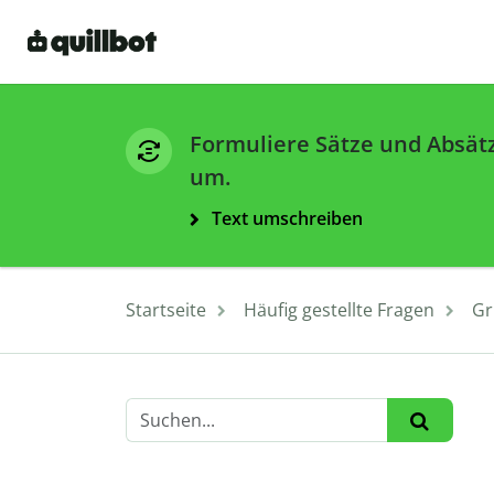
Formuliere Sätze und Absät
um.
Text umschreiben
Startseite
Häufig gestellte Fragen
Gr