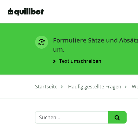
Formuliere Sätze und Absät
um.
Text umschreiben
Startseite
Häufig gestellte Fragen
Wö