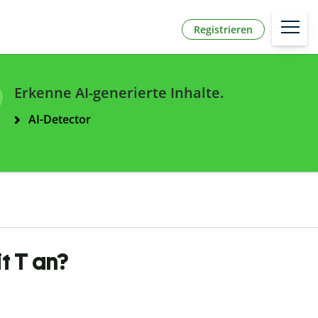
Registrieren
Erkenne AI-generierte Inhalte.
AI-Detector
t T an?