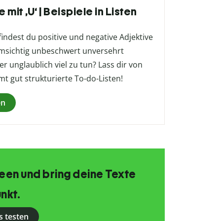
mit ‚U‘ | Beispiele in Listen
findest du positive und negative Adjektive
u‘ umsichtig unbeschwert unversehrt
unglaublich viel zu tun? Lass dir von
mt gut strukturierte To-do-Listen!
en
Ideen und bring deine Texte
nkt.
s testen