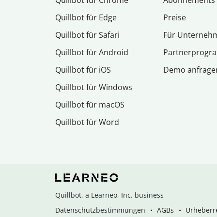
Quillbot für Chrome
Abon­ne­ments
Quillbot für Edge
Preise
Quillbot für Safari
Für Unterneh
Quillbot für Android
Partnerprog
Quillbot für iOS
Demo anfrage
Quillbot für Windows
Quillbot für macOS
Quillbot für Word
Quillbot, a Learneo, Inc. business
Datenschutzbestimmungen
AGBs
Urheberre