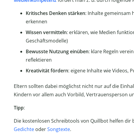
Medienkompetenz
fördert man z. B. durch folgend
Kritisches Denken stärken
: Inhalte gemeinsam 
erkennen
Wissen vermitteln
: erklären, wie Medien funkti
Geschäftsmodelle)
Bewusste Nutzung einüben
: klare Regeln ver
reflektieren
Kreativität fördern
: eigene Inhalte wie Videos, 
Eltern sollten dabei möglichst nicht nur auf die Einh
Kindern vor allem auch Vorbild, Vertrauensperson u
Tipp
:
Die kostenlosen Schreibtools von Quillbot helfen dir be
Gedichte
oder
Songtexte
.