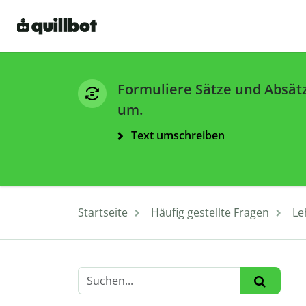
Formuliere Sätze und Absät
um.
Text umschreiben
Startseite
Häufig gestellte Fragen
Le