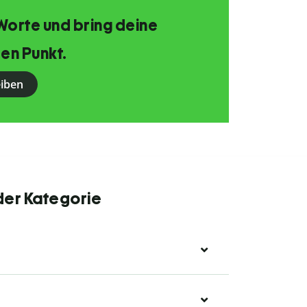
Worte und bring deine
en Punkt.
eiben
der Kategorie