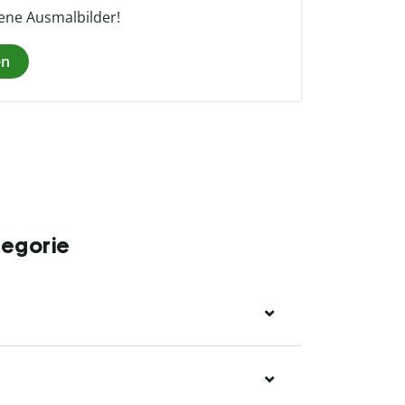
gene Ausmalbilder!
en
tegorie