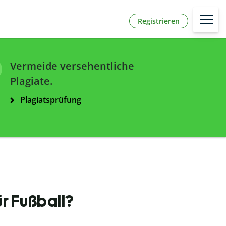
Registrieren
Vermeide versehentliche
Plagiate.
Plagiatsprüfung
ür Fußball?