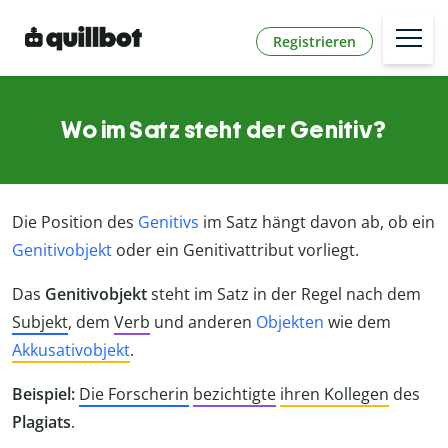
Registrieren
Wo im Satz steht der Genitiv?
Die Position des
Genitivs
im Satz hängt davon ab, ob ein
Genitivobjekt
oder ein Genitivattribut vorliegt.
Das
Genitivobjekt
steht im Satz in der Regel nach dem
Subjekt
, dem
Verb
und anderen
Objekten
wie dem
Akkusativobjekt
.
Beispiel:
Die Forscherin
bezichtigte
ihren Kollegen
des
Plagiats
.