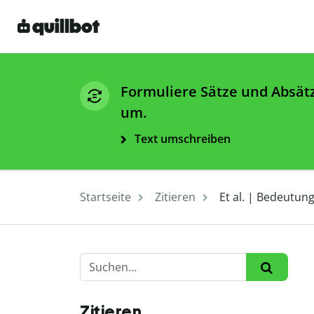
Formuliere Sätze und Absät
um.
Text umschreiben
Startseite
Zitieren
Et al. | Bedeutu
Zitieren