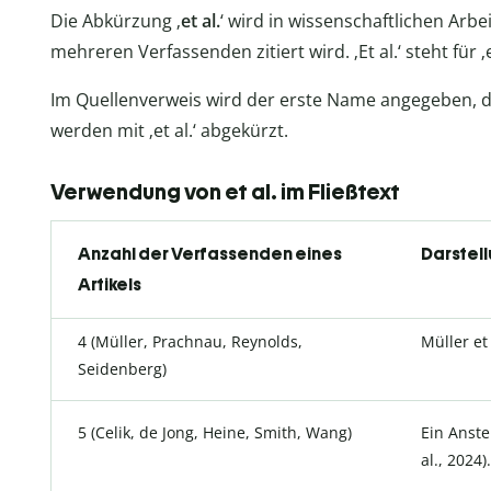
Die Abkürzung ‚
et al.
‘ wird in wissenschaftlichen Arb
mehreren Verfassenden zitiert wird. ‚Et al.‘ steht für ‚
Im Quellenverweis wird der erste Name angegeben, 
werden mit ‚et al.‘ abgekürzt.
Verwendung von et al. im Fließtext
Anzahl der Verfassenden eines
Darstell
Artikels
4 (Müller, Prachnau, Reynolds,
Müller et
Seidenberg)
5 (Celik, de Jong, Heine, Smith, Wang)
Ein Anste
al., 2024).