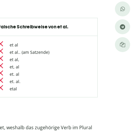
Falsche Schreibweise von et al.
et al
et al.. (am Satzende)
et al,
et, al
et. al
et. al.
etal
et, weshalb das zugehörige Verb im Plural