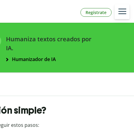
Regístrate
Humaniza textos creados por
IA.
Humanizador de IA
ión simple?
eguir estos pasos: