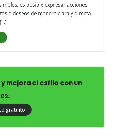
simples, es posible expresar acciones,
as o deseos de manera clara y directa.
[…]
s
 y mejora el estilo con un
ics.
co gratuito