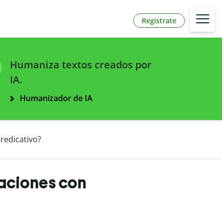
Regístrate
Humaniza textos creados por
IA.
Humanizador de IA
redicativo?
raciones con