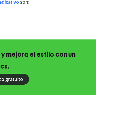
dicativo
son:
 y mejora el estilo con un
ics.
co gratuito