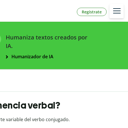
Regístrate
Humaniza textos creados por
IA.
Humanizador de IA
inencia verbal?
rte variable del verbo conjugado.