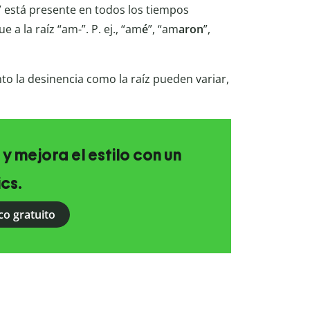
m-” está presente en todos los tiempos
e a la raíz “am-”. P. ej., “am
é
”, “am
aron
”,
nto la desinencia como la raíz pueden variar,
 y mejora el estilo con un
ics.
co gratuito