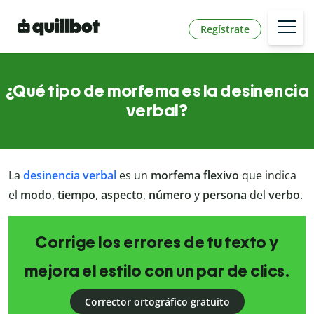
Regístrate
¿Qué tipo de morfema es la desinencia
verbal?
La
desinencia verbal
es un
morfema flexivo
que indica
el
modo
,
tiempo
,
aspecto
,
número
y
persona
del
verbo
.
Corrige los errores de tu texto y
mejora el estilo con un par de clics.
Corrector ortográfico gratuito