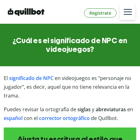
Regístrate
¿Cuál es el significado de NPC en
videojuegos?
El
significado de NPC
en videojuegos es “personaje no
jugador”, es decir, aquel que no tiene relevancia en la
trama.
Puedes revisar la ortografía de
siglas
y
abreviaturas
en
español
con el
corrector ortográfico
de Quillbot.
Ajusta tu escritura al estilo que