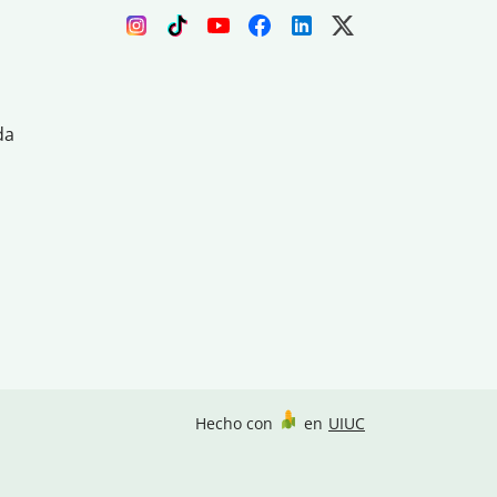
da
Hecho con
en
UIUC