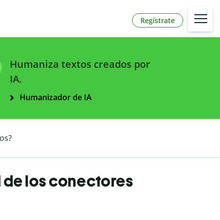
Regístrate
Humaniza textos creados por
IA.
Humanizador de IA
vos?
l de los conectores