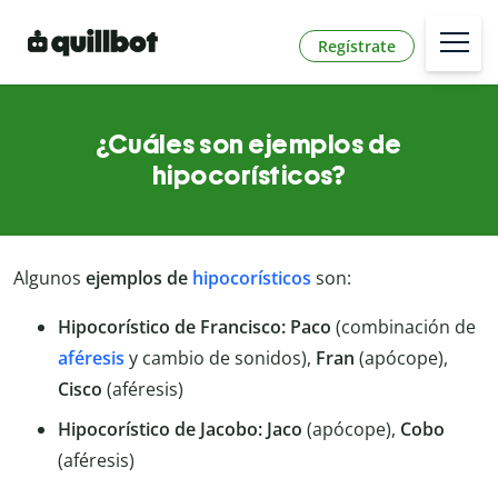
Regístrate
¿Cuáles son ejemplos de
hipocorísticos?
Algunos
ejemplos de
hipocorísticos
son:
Hipocorístico de Francisco: Paco
(combinación de
aféresis
y cambio de sonidos),
Fran
(apócope),
Cisco
(aféresis)
Hipocorístico de Jacobo: Jaco
(apócope),
Cobo
(aféresis)