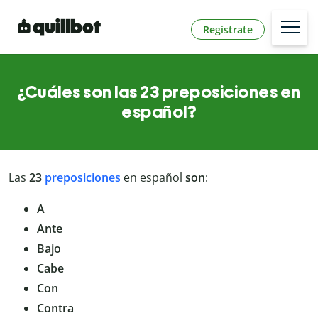
Regístrate
¿Cuáles son las 23 preposiciones en
español?
Las
23
preposiciones
en español
son
:
A
Ante
Bajo
Cabe
Con
Contra