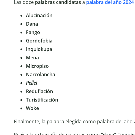
Las doce
palabras
candidatas
a
palabra
del
año
2024
Alucinación
Dana
Fango
Gordofobia
Inquiokupa
Mena
Micropiso
Narcolancha
Pellet
Reduflación
Turistificación
Woke
Finalmente, la palabra elegida como palabra del año 
Revisa la ortografía de palabras como
“dana”
,
“inqui