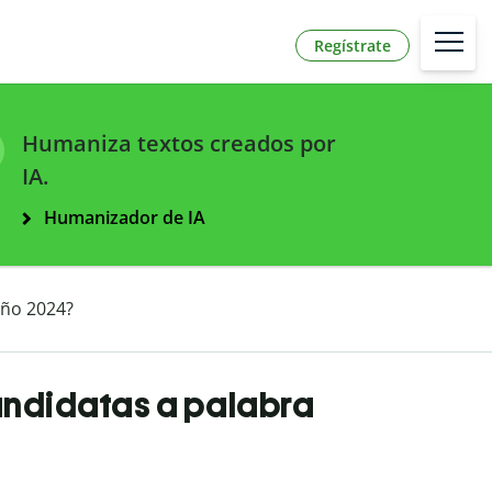
Regístrate
Humaniza textos creados por
IA.
Humanizador de IA
año 2024?
andidatas a palabra