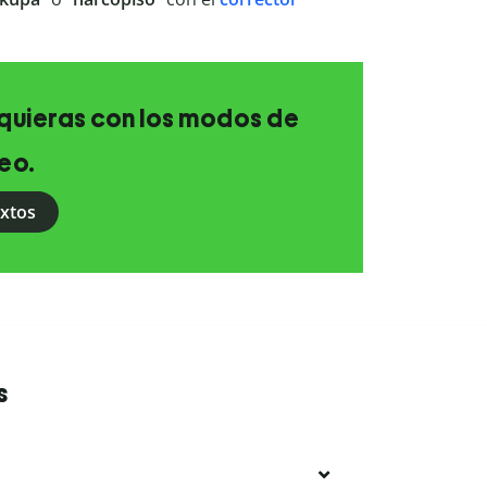
e quieras con los modos de
eo.
extos
s