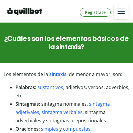
Regístrate
¿Cuáles son los elementos básicos de
la sintaxis?
Los elementos de la
sintaxis
, de menor a mayor, son:
Palabras:
sustantivos
, adjetivos, verbos, adverbios,
etc.
Sintagmas:
sintagma nominales,
sintagma
adjetivales
,
sintagma verbales
, sintagma
adverbiales y sintagmas preposicionales
.
Oraciones:
simples
y
compuestas
.