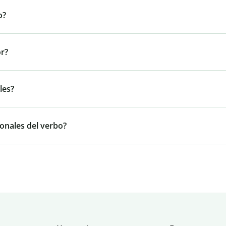
o?
or?
les?
onales del verbo?