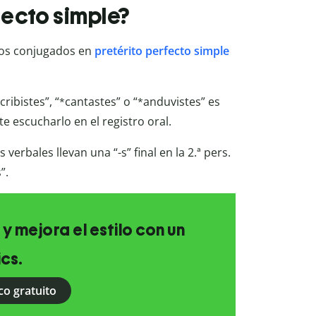
rfecto simple?
erbos conjugados en
pretérito perfecto simple
cribistes”, “
cantastes” o “
anduvistes” es
*
*
e escucharlo en el registro oral.
verbales llevan una “-s” final en la 2.ª pers.
”.
 y mejora el estilo con un
ics.
co gratuito