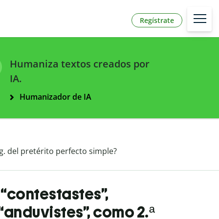
Regístrate
Humaniza textos creados por
IA.
Humanizador de IA
ng. del pretérito perfecto simple?
 “contestastes”,
 “anduvistes”, como 2.ª