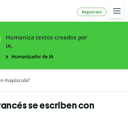
Regístrate
Humaniza textos creados por
IA.
Humanizador de IA
con mayúscula?
francés se escriben con