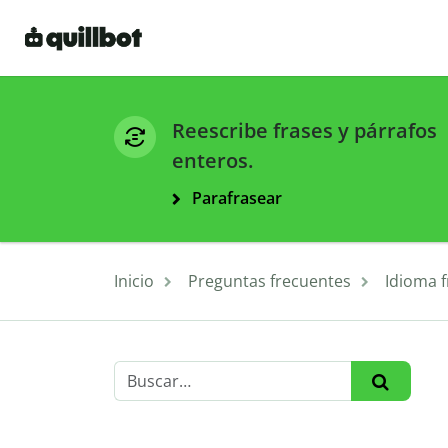
Reescribe frases y párrafos
enteros.
Parafrasear
Inicio
Preguntas frecuentes
Idioma 