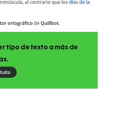
minúscula, al contrario que los
días de la
tor ortográfico
de
Quillbot
.
r tipo de texto a más de
as.
tuito