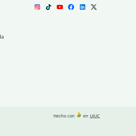
da
Hecho con
en
UIUC