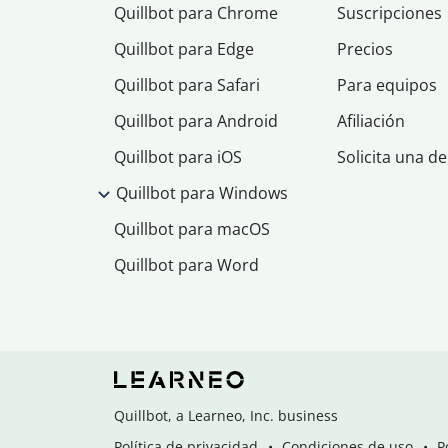
Quillbot para Chrome
Suscripciones
Quillbot para Edge
Precios
Quillbot para Safari
Para equipos
Quillbot para Android
Afiliación
Quillbot para iOS
Solicita una d
Quillbot para Windows
Quillbot para macOS
Quillbot para Word
Quillbot, a Learneo, Inc. business
Política de privacidad
Condiciones de uso
P