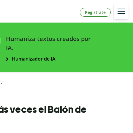
Regístrate
Humaniza textos creados por
IA.
Humanizador de IA
?
s veces el Balón de