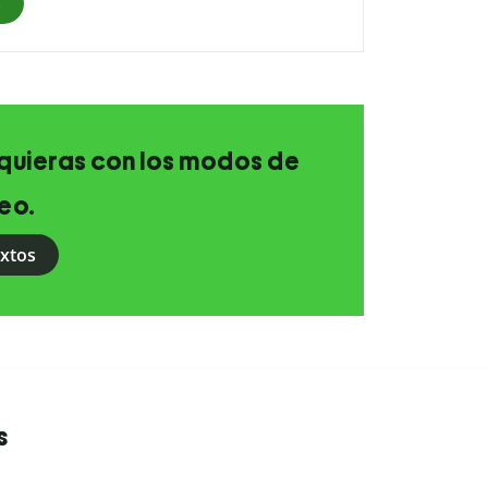
s
e quieras con los modos de
eo.
extos
s