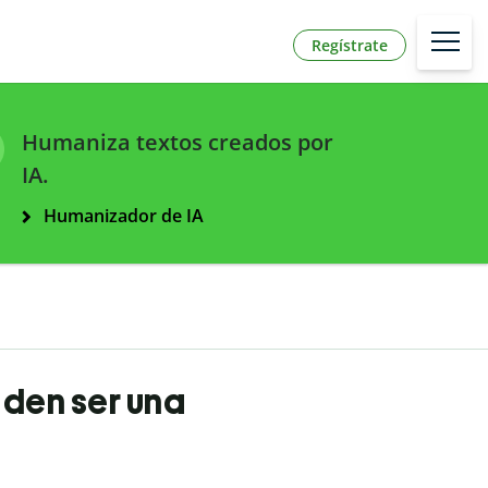
Regístrate
Humaniza textos creados por
IA.
Humanizador de IA
eden ser una