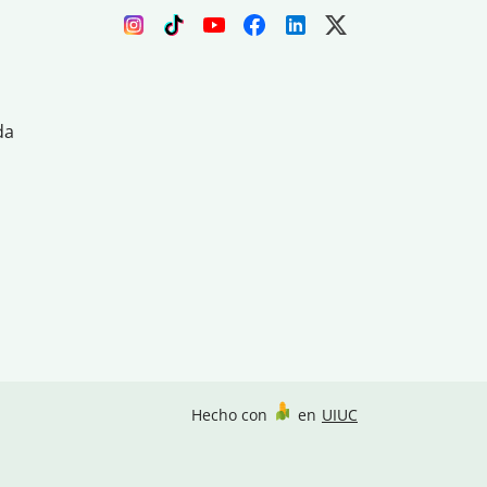
da
Hecho con
en
UIUC