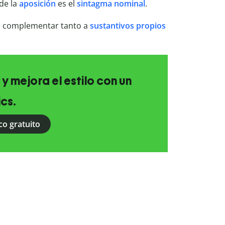
de la
aposición
es el
sintagma nominal
.
 complementar tanto a
sustantivos propios
 y mejora el estilo con un
ics.
co gratuito