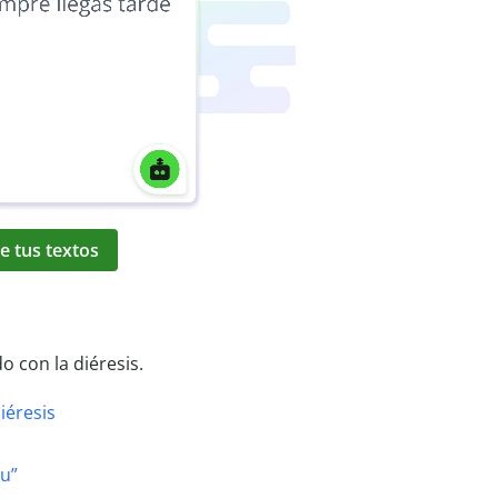
e tus textos
o con la diéresis.
iéresis
qu”