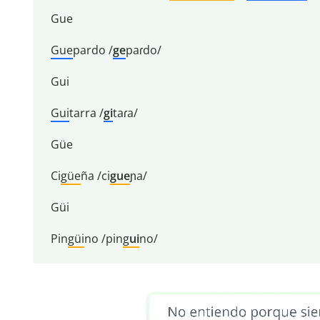
Gue
Gue
pardo /
ge
paɾdo/
Gui
Gui
tarra /
gi
taɾa/
Güe
Ci
güe
ña /ci
gue
ɲa/
Güi
Pin
güi
no /pin
g
ui
no/