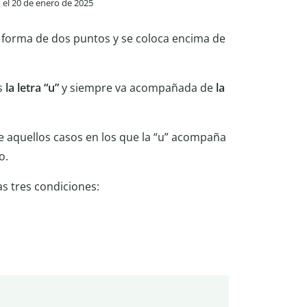
o el 20 de enero de 2025
 forma de dos puntos y se coloca encima de
es
la letra “u”
y siempre va acompañada de
la
r de aquellos casos en los que la “u” acompaña
o.
as tres condiciones: