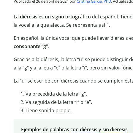
Publicado el 26 de abril de 2024 por
Cristina García, PhD
. Actualizad
La
diéresis es un signo ortográfico
del español. Tiene
la vocal a la que afecta. Se representa así ¨.
En español, la única vocal que puede llevar diéresis 
consonante “g”
.
Gracias a la diéresis, la letra “u” se puede distingui
a la “g” y a la letra “e” o la letra “i”, pero sin valor fónic
La “u” se escribe con diéresis cuando se cumplen est
Va precedida de la letra “g”.
Va seguida de la letra “i” o “e”.
Tiene sonido propio.
Ejemplos de palabras
con diéresis
y
sin diéresis