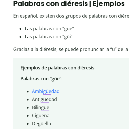
Palabras con diéresis | Ejemplos
En español, existen dos grupos de palabras con diére
Las palabras con “güe”
Las palabras con “güi”
Gracias a la diéresis, se puede pronunciar la “u” de la
Ejemplos de palabras con diéresis
Palabras con “güe”
:
Ambi
güe
dad
Anti
güe
dad
Bilin
güe
Ci
güe
ña
De
güe
llo