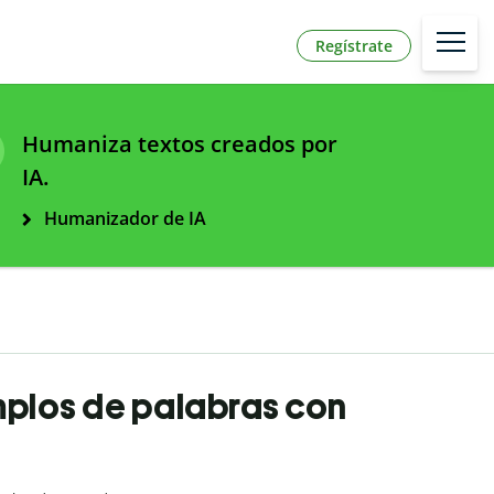
Regístrate
Humaniza textos creados por
IA.
Humanizador de IA
emplos de palabras con