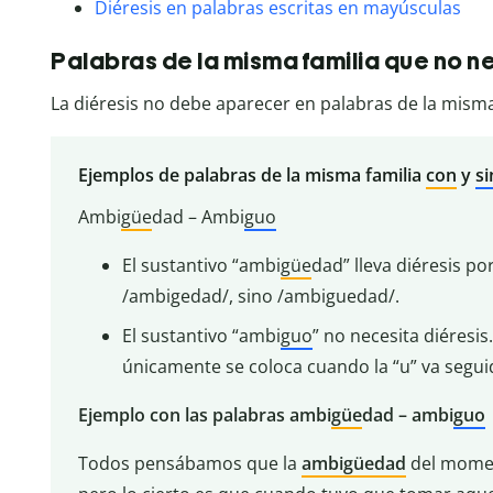
Diéresis en palabras escritas en mayúsculas
Palabras de la misma familia que no n
La diéresis no debe aparecer en palabras de la misma 
Ejemplos de palabras de la misma familia
con
y
si
Ambi
güe
dad – Ambi
guo
El sustantivo “ambi
güe
dad” lleva diéresis p
/ambigedad/, sino /ambiguedad/.
El sustantivo “ambi
guo
” no necesita diéresis
únicamente se coloca cuando la “u” va seguida
Ejemplo con las palabras ambi
güe
dad – ambi
guo
Todos pensábamos que la
ambigüedad
del momen