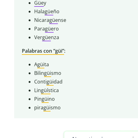
Güe
y
Hala
güe
ño
Nicara
güe
nse
Para
güe
ro
Ver
güe
nza
Palabras con “güi”
:
A
güi
ta
Bilin
güi
smo
Conti
güi
dad
Lin
güís
tica
Pin
güi
no
pira
güi
smo