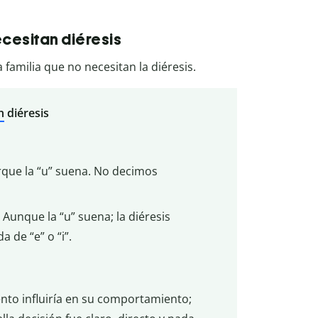
ecesitan diéresis
familia que no necesitan la diéresis.
n
diéresis
orque la “u” suena. No decimos
. Aunque la “u” suena; la diéresis
 de “e” o “i”.
to influiría en su comportamiento;