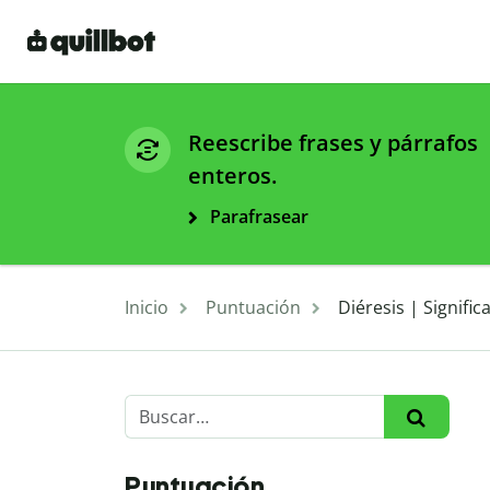
Reescribe frases y párrafos
enteros.
Parafrasear
Inicio
Puntuación
Diéresis | Signifi
Puntuación