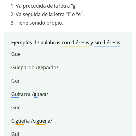
Va precedida de la letra “g”.
Va seguida de la letra “i” o “e”.
Tiene sonido propio.
Ejemplos de palabras
con diéresis
y
sin diéresis
Gue
Gue
pardo /
ge
paɾdo/
Gui
Gui
tarra /
gi
taɾa/
Güe
Ci
güe
ña /ci
gue
ɲa/
Güi