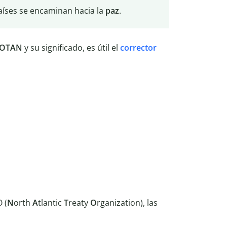
aíses se encaminan hacia la
paz
.
s OTAN
y su significado, es útil el
corrector
 (
N
orth
A
tlantic
T
reaty
O
rganization), las