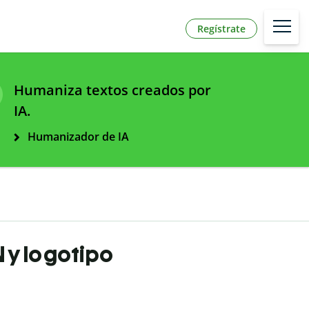
Regístrate
Humaniza textos creados por
IA.
Humanizador de IA
 y logotipo