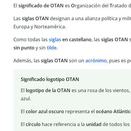
El
significado de OTAN
es
O
rganización del
T
ratado 
Las
siglas OTAN
designan a una alianza política y mil
Europa y Norteamérica.
Como todas las
siglas
en castellano
, las
siglas OTAN
s
sin punto
y sin
tilde
.
Además, las
siglas OTAN
son un
acrónimo
, pues es 
Significado logotipo OTAN
El
logotipo de la OTAN
es una rosa de los vientos,
azul.
El
color azul oscuro
representa el
océano Atlántic
El
círculo
hace referencia a la
unidad
de todos los