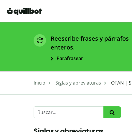
Reescribe frases y párrafos
enteros.
Parafrasear
Inicio
Siglas y abreviaturas
OTAN | Si
Siglas y abreviaturas