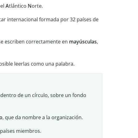
del
A
tlántico
N
orte.
itar internacional formada por 32 países de
e escriben correctamente en
mayúsculas
,
posible leerlas como una palabra.
 dentro de un círculo, sobre un fondo
o
, que da nombre a la organización.
 países miembros.