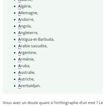
A
lgérie,
A
llemagne,
A
ndorre,
A
ngola,
A
ngleterre,
A
ntigua-et-Barbuda,
A
rabie saoudite,
A
rgentine,
A
rménie,
A
ruba,
A
ustralie,
A
utriche,
A
zerbaïdjan.
Vous avez un doute quant à l’orthographe d’un mot ? Le