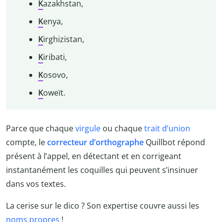
K
azakhstan,
K
enya,
K
irghizistan,
K
iribati,
K
osovo,
K
oweït.
Parce que chaque
virgule
ou chaque
trait d’union
compte, le
correcteur d’orthographe
Quillbot répond
présent à l’appel, en détectant et en corrigeant
instantanément les coquilles qui peuvent s’insinuer
dans vos textes.
La cerise sur le dico ? Son expertise couvre aussi les
noms propres
!