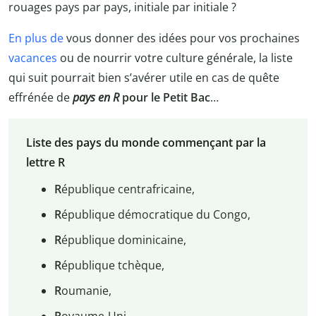
rouages pays par pays, initiale par initiale ?
En plus de
vous donner des idées pour vos prochaines
vacances
ou de nourrir votre culture générale, la liste
qui suit pourrait bien s’avérer utile en cas de quête
effrénée de
pays en R
pour le Petit Bac
…
Liste des pays du monde commençant par la
lettre R
R
épublique centrafricaine,
R
épublique démocratique du Congo,
R
épublique dominicaine,
R
épublique tchèque,
R
oumanie,
R
oyaume-Uni,