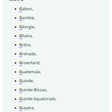
G
abon,
G
ambie,
G
éorgie,
G
hana,
G
rèce,
G
renade,
G
roenland,
G
uatemala,
G
uinée,
G
uinée-Bissau,
G
uinée équatoriale,
G
uyana.