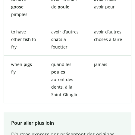
goose
de
poule
avoir peur
pimples
to have
avoir d’autres
avoir d’autres
other
fish
to
chats
à
choses à faire
fry
fouetter
when
pigs
quand les
jamais
fly
poules
auront des
dents, à la
Saint-Glinglin
Pour aller plus loin
D’autres expressions présentent des origines