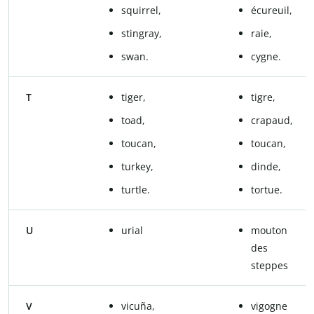
squirrel,
écureuil,
stingray,
raie,
swan.
cygne.
T
tiger,
tigre,
toad,
crapaud,
toucan,
toucan,
turkey,
dinde,
turtle.
tortue.
U
urial
mouton
des
steppes
V
vicuña,
vigogne