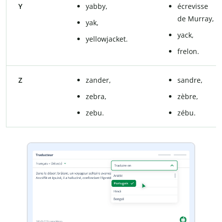
Y
yabby,
écrevisse
de Murray,
yak,
yack,
yellowjacket.
frelon.
Z
zander,
sandre,
zebra,
zèbre,
zebu.
zébu.