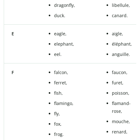
dragonfly,
libellule,
duck.
canard.
E
eagle,
aigle,
elephant,
éléphant,
eel.
anguille.
F
falcon,
faucon,
ferret,
furet,
fish,
poisson,
flamingo,
flamand-
rose,
fly,
mouche,
fox,
renard,
frog.