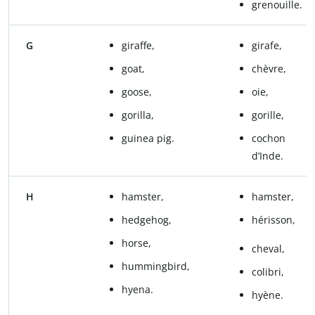
grenouille.
G
giraffe,
girafe,
goat,
chèvre,
goose,
oie,
gorilla,
gorille,
guinea pig.
cochon
d’Inde.
H
hamster,
hamster,
hedgehog,
hérisson,
horse,
cheval,
hummingbird,
colibri,
hyena.
hyène.