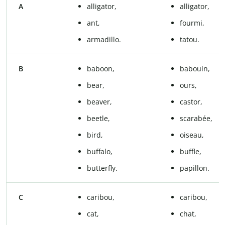
A
alligator,
alligator,
ant,
fourmi,
armadillo.
tatou.
B
baboon,
babouin,
bear,
ours,
beaver,
castor,
beetle,
scarabée,
bird,
oiseau,
buffalo,
buffle,
butterfly.
papillon.
C
caribou,
caribou,
cat,
chat,