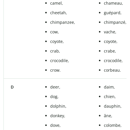
camel,
chameau,
cheetah,
guépard,
chimpanzee,
chimpanzé,
cow,
vache,
coyote,
coyote,
crab,
crabe,
crocodile,
crocodile,
crow.
corbeau.
D
deer,
daim,
dog,
chien,
dolphin,
dauphin,
donkey,
âne,
dove,
colombe,