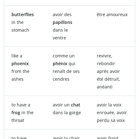
butterflies
avoir des
être amoureux
in the
papillons
stomach
dans le
ventre
like a
comme un
revivre,
phoenix
phénix
qui
rebondir
from the
renaît de ses
après avoir
ashes
cendres
été détruit,
anéanti
to have a
avoir un
chat
avoir la voix
frog
in the
dans la gorge
enrouée, avoir
throat
perdu sa voix
to have
avoir la chair
avoir froid,