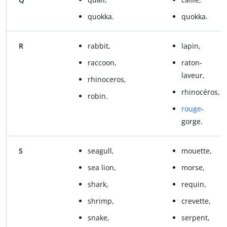
quokka.
quokka.
R
rabbit,
lapin,
raccoon,
raton-
laveur,
rhinoceros,
rhinocéros,
robin.
rouge
-
gorge.
S
seagull,
mouette,
sea lion,
morse,
shark,
requin,
shrimp,
crevette,
snake,
serpent,