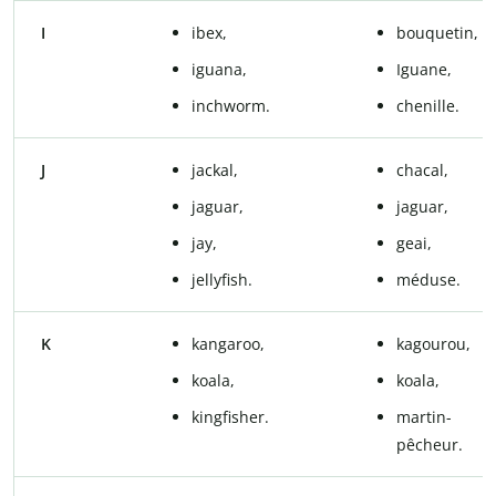
I
ibex,
bouquetin,
iguana,
Iguane,
inchworm.
chenille.
J
jackal,
chacal,
jaguar,
jaguar,
jay,
geai,
jellyfish.
méduse.
K
kangaroo,
kagourou,
koala,
koala,
kingfisher.
martin-
pêcheur.