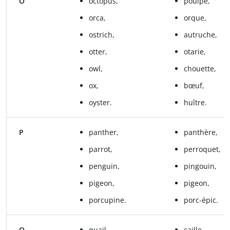
O
octopus,
poulpe,
orca,
orque,
ostrich,
autruche,
otter,
otarie,
owl,
chouette,
ox,
bœuf,
oyster.
huître.
P
panther,
panthère,
parrot,
perroquet,
penguin,
pingouin,
pigeon,
pigeon,
porcupine.
porc-épic.
Q
quail,
caille,