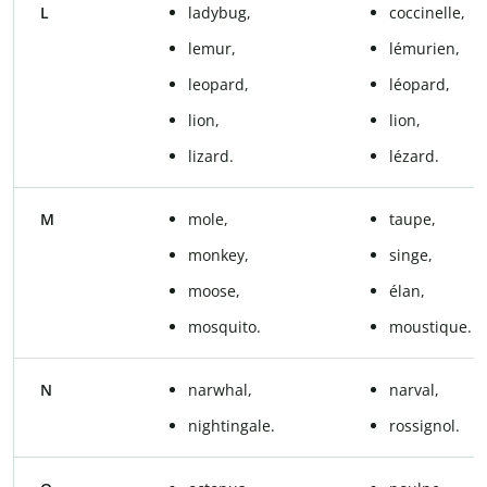
L
ladybug,
coccinelle,
lemur,
lémurien,
leopard,
léopard,
lion,
lion,
lizard.
lézard.
M
mole,
taupe,
monkey,
singe,
moose,
élan,
mosquito.
moustique.
N
narwhal,
narval,
nightingale.
rossignol.