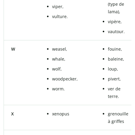
(type de
viper,
lama),
vulture.
vipère,
vautour.
W
weasel,
fouine,
whale,
baleine,
wolf,
loup,
woodpecker,
pivert,
worm.
ver de
terre.
X
xenopus
grenouille
à griffes