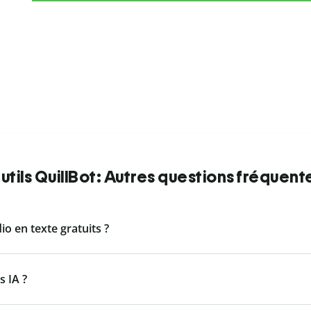
utils QuillBot: Autres questions fréquent
dio en texte gratuits ?
s IA ?