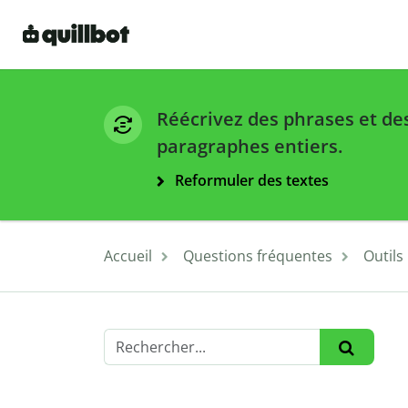
Réécrivez des phrases et de
paragraphes entiers.
Reformuler des textes
Accueil
Questions fréquentes
Outils