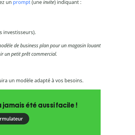
gez un
prompt
(une
invite
) indiquant :
es investisseurs).
odèle de business plan pour un magasin louant
ir un petit prêt commercial.
uira un modèle adapté à vos besoins.
a jamais été aussi facile !
ormulateur