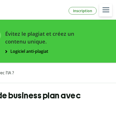
Inscription
Évitez le plagiat et créez un
contenu unique.
Logiciel anti-plagiat
 l’IA ?
e business plan avec