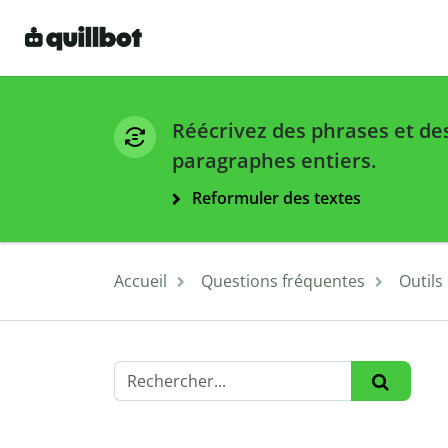
Réécrivez des phrases et de
paragraphes entiers.
Reformuler des textes
Accueil
Questions fréquentes
Outils