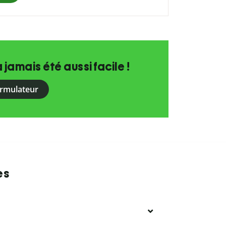
a jamais été aussi facile !
ormulateur
es