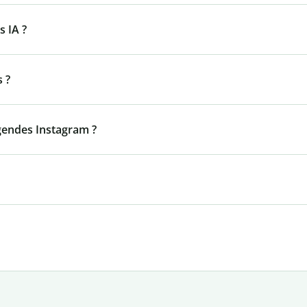
s IA ?
s ?
égendes Instagram ?