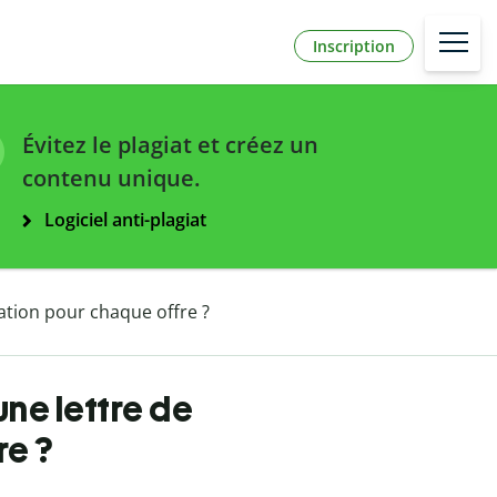
Inscription
Évitez le plagiat et créez un
contenu unique.
Logiciel anti-plagiat
ation pour chaque offre ?
ne lettre de
re ?