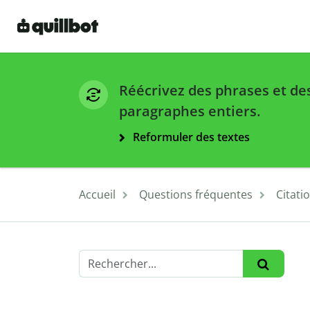
Réécrivez des phrases et de
paragraphes entiers.
Reformuler des textes
Accueil
Questions fréquentes
Citati