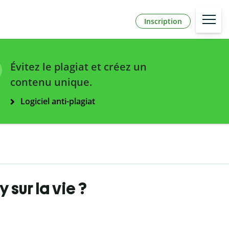
Inscription
Évitez le plagiat et créez un
contenu unique.
Logiciel anti-plagiat
y sur la vie ?