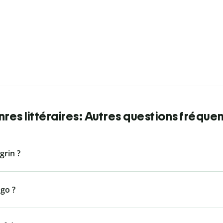
res littéraires: Autres questions fréque
grin ?
ugo ?