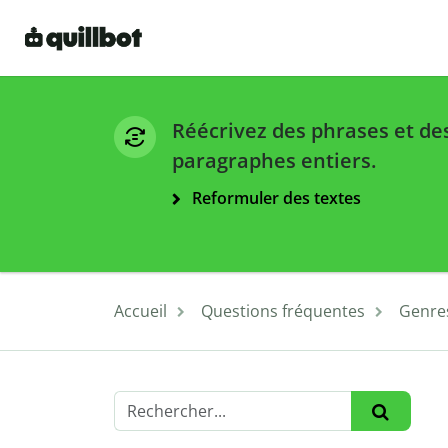
Réécrivez des phrases et de
paragraphes entiers.
Reformuler des textes
Accueil
Questions fréquentes
Genres