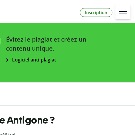
Inscription
Évitez le plagiat et créez un
contenu unique.
Logiciel anti-plagiat
 de Antigone ?