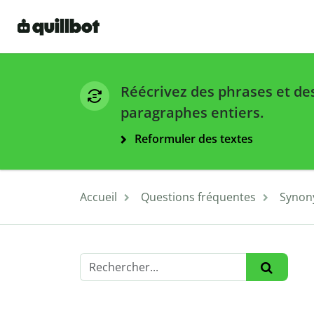
Réécrivez des phrases et de
paragraphes entiers.
Reformuler des textes
Accueil
Questions fréquentes
Synon