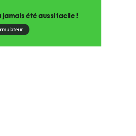
a jamais été aussi facile !
ormulateur