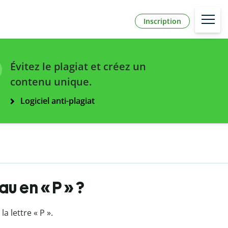
Inscription
Évitez le plagiat et créez un
contenu unique.
Logiciel anti-plagiat
u en « P » ?
 lettre « P ».