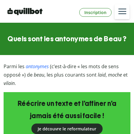
Inscription
Quels sont les antonymes de Beau ?
Parmi les
antonymes
(c’est-à-dire « les mots de sens
opposé ») de
beau
, les plus courants sont
laid
,
moche
et
vilain
.
Réécrire un texte et l’affiner n’a
jamais été aussi facile !
Je découvre le reformulateur