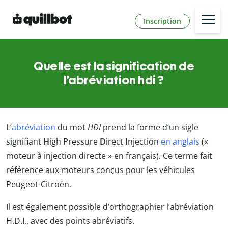
Inscription
Quelle est la signification de
l’abréviation hdi ?
L’
abréviation
du mot
HDI
prend la forme d’un sigle
signifiant
H
igh
P
ressure
D
irect
I
njection
en anglais
(«
moteur à injection directe » en français). Ce terme fait
référence aux moteurs conçus pour les véhicules
Peugeot-
Citroën.
Il est également possible d’orthographier l’abréviation
H.D.I., avec des points abréviatifs.