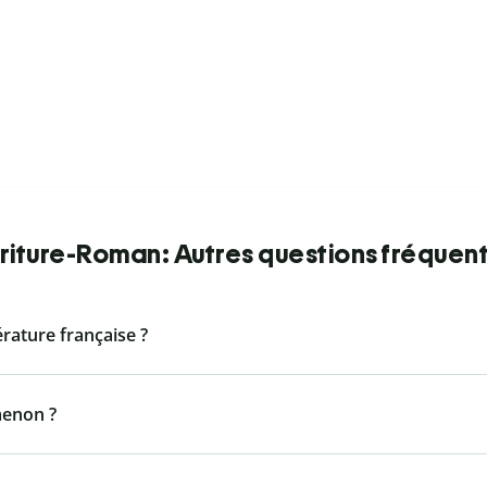
riture-Roman: Autres questions fréquen
térature française ?
menon ?