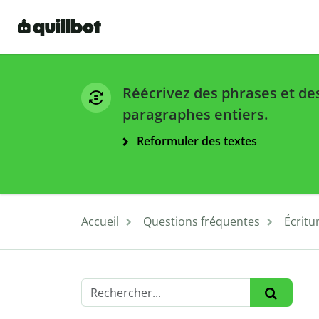
Réécrivez des phrases et de
paragraphes entiers.
Reformuler des textes
Accueil
Questions fréquentes
Écrit