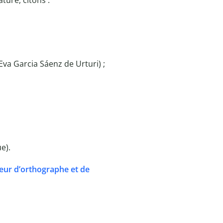
ture, citons :
Eva Garcia Sáenz de Urturi) ;
e).
eur d’orthographe et de