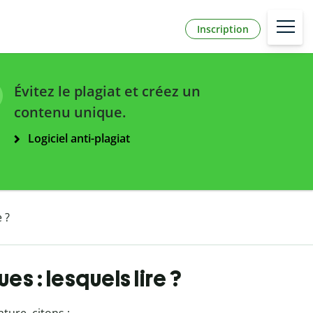
Inscription
Évitez le plagiat et créez un
contenu unique.
Logiciel anti-plagiat
 ?
es : lesquels lire ?