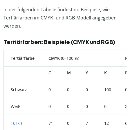
In der folgenden Tabelle findest du Beispiele, wie
Tertiärfarben im CMYK- und RGB-Modell angegeben
werden.
Tertiärfarben: Beispiele (CMYK und RGB)
Tertiärfarbe
CMYK
(0–100 %)
R
C
M
Y
K
R
Schwarz
0
0
0
100
0
Weiß
0
0
0
0
25
Türkis
71
0
7
12
64