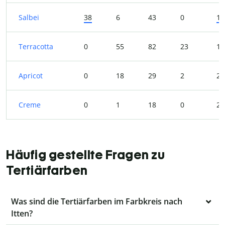
Salbei
38
6
43
0
16
Terracotta
0
55
82
23
19
Apricot
0
18
29
2
25
Creme
0
1
18
0
25
Häufig gestellte Fragen zu
Tertiärfarben
Was sind die Tertiärfarben im Farbkreis nach
Itten?