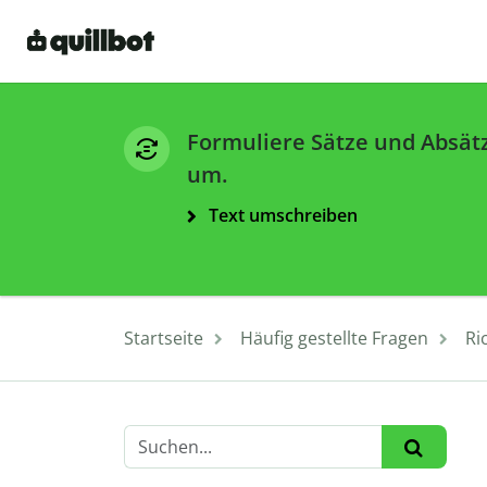
Formuliere Sätze und Absät
um.
Text umschreiben
Startseite
Häufig gestellte Fragen
Ri