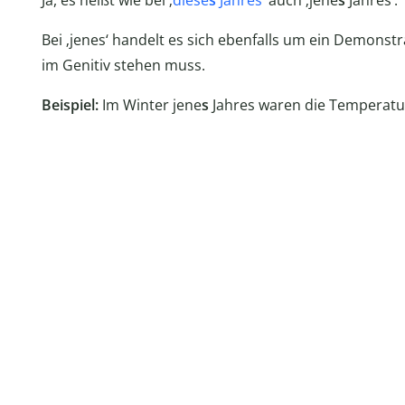
Ja, es heißt wie bei ‚
diese
s
Jahres
‘ auch ‚jene
s
Jahres‘.
Bei ‚jenes‘ handelt es sich ebenfalls um ein Demonstr
im Genitiv stehen muss.
Beispiel:
Im Winter jene
s
Jahres waren die Temperatu