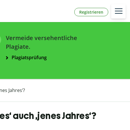
Registrieren
Vermeide versehentliche
Plagiate.
Plagiatsprüfung
enes Jahres‘?
es‘ auch ‚jenes Jahres‘?