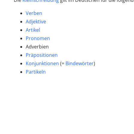
Die
Kleinschreibung
gilt im Deutschen für die folgen
Verben
Adjektive
Artikel
Pronomen
Adverbien
Präpositionen
Konjunktionen
(=
Bindewörter
)
Partikeln