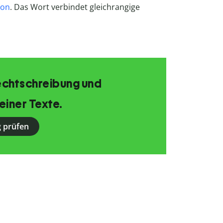
ion
. Das Wort verbindet gleichrangige
echtschreibung und
einer Texte.
 prüfen