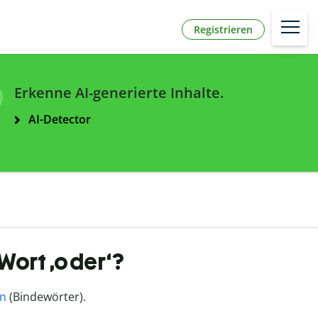
Registrieren
Erkenne AI-generierte Inhalte.
AI-Detector
 Wort ‚oder‘?
en
(Bindewörter).