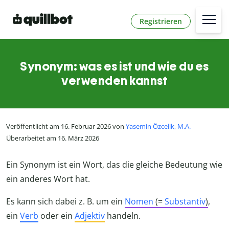
Registrieren
Synonym: was es ist und wie du es
verwenden kannst
Veröffentlicht am 16. Februar 2026 von
Yasemin Özcelik, M.A.
Überarbeitet am 16. März 2026
Ein Synonym ist ein Wort, das die gleiche Bedeutung wie
ein anderes Wort hat.
Es kann sich dabei z. B. um ein
Nomen
(=
Substantiv
)
,
ein
Verb
oder ein
Adjektiv
handeln.