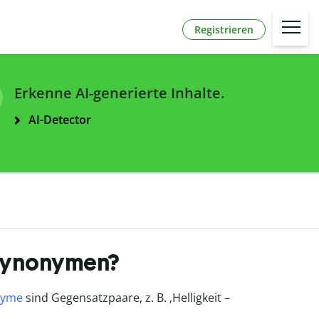
Registrieren
Erkenne AI-generierte Inhalte.
AI-Detector
 Synonymen?
nyme
sind Gegensatzpaare, z. B. ‚Helligkeit –