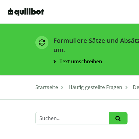
Formuliere Sätze und Absät
um.
Text umschreiben
Startseite
Häufig gestellte Fragen
De