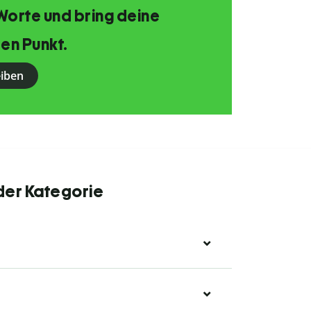
Worte und bring deine
en Punkt.
eiben
der Kategorie