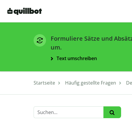
Formuliere Sätze und Absät
um.
Text umschreiben
Startseite
Häufig gestellte Fragen
De