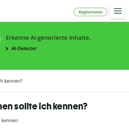
Registrieren
Erkenne AI-generierte Inhalte.
AI-Detector
ch kennen?
n sollte ich kennen?
n
kennen: