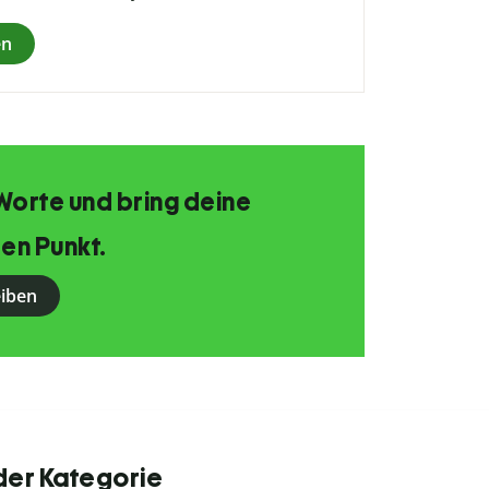
en
Worte und bring deine
en Punkt.
eiben
der Kategorie