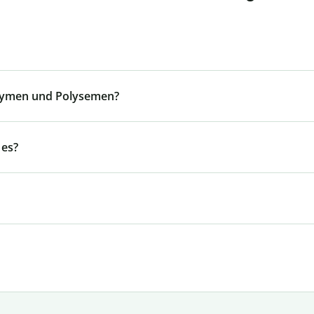
nymen und Polysemen?
 es?