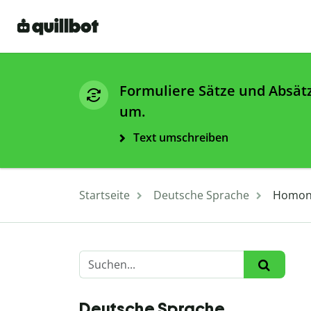
Formuliere Sätze und Absät
um.
Text umschreiben
Startseite
Deutsche Sprache
Homony
Deutsche Sprache