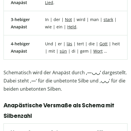
Anapäst
Lied
.
3-hebiger
In | der |
Not
| wird | man |
stark
|
Anapäst
wie | ein |
Held
.
4-hebiger
Und | er |
läs
| tert | die |
Gott
| heit
Anapäst
| mit |
sün
| di | gem |
Wort
…
Schematisch wird der Anapäst durch
‚—◡◡‘
dargestellt.
Dabei steht ‚
—
‘ für die unbetonte Silbe und ‚
◡◡
‘ für die
beiden unbetonten Silben.
Anapästische Versmaße als Schema mit
Silbenzahl