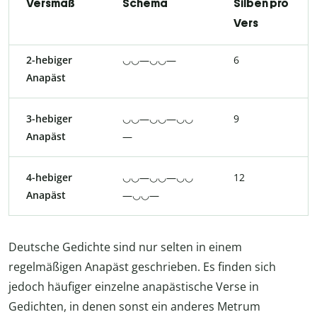
Versmaß
Schema
Silben pro
Vers
2-hebiger
◡◡—◡◡—
6
Anapäst
3-hebiger
◡◡—◡◡—◡◡
9
Anapäst
—
4-hebiger
◡◡—◡◡—◡◡
12
Anapäst
—◡◡—
Deutsche Gedichte sind nur selten in einem
regelmäßigen Anapäst geschrieben. Es finden sich
jedoch häufiger einzelne anapästische Verse in
Gedichten, in denen sonst ein anderes Metrum