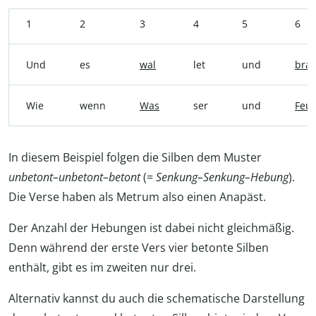
1
2
3
4
5
6
Und
es
wal
let
und
bra
Wie
wenn
Was
ser
und
Feu
In diesem Beispiel folgen die Silben dem Muster
unbetont–unbetont–betont
(=
Senkung–Senkung–Hebung
).
Die Verse haben als Metrum also einen Anapäst.
Der Anzahl der Hebungen ist dabei nicht gleichmäßig.
Denn während der erste Vers vier betonte Silben
enthält, gibt es im zweiten nur drei.
Alternativ kannst du auch die schematische Darstellung