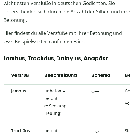
wichtigsten Versfüße in deutschen Gedichten. Sie
unterscheiden sich durch die Anzahl der Silben und ihre
Betonung.
Hier findest du alle Versfüße mit ihrer Betonung und
zwei Beispielwörtern auf einen Blick.
Jambus, Trochäus, Daktylus, Anapäst
Versfuß
Beschreibung
Schema
Bei
Jambus
unbetont–
◡—
Ge
s
betont
Ver
s
(= Senkung–
Hebung)
Trochäus
betont–
—◡
Sie
g