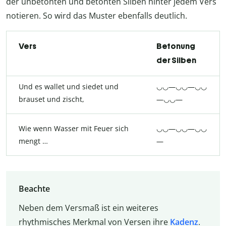
der unbetonten und betonten Silben hinter jedem Vers
notieren. So wird das Muster ebenfalls deutlich.
Vers
Betonung
der Silben
Und es wallet und siedet und
◡◡—◡◡—◡◡
brauset und zischt,
—◡◡—
Wie wenn Wasser mit Feuer sich
◡◡—◡◡—◡◡
mengt …
—
Beachte
Neben dem Versmaß ist ein weiteres
rhythmisches Merkmal von Versen ihre
Kadenz
.