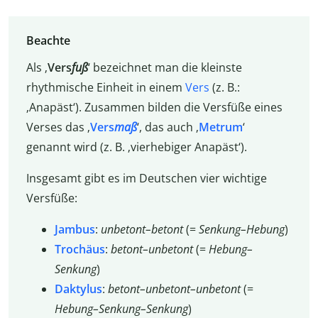
Beachte
Als ‚
Vers
fuß
‘ bezeichnet man die kleinste
rhythmische Einheit in einem
Vers
(z. B.:
‚Anapäst‘). Zusammen bilden die Versfüße eines
Verses das ‚
Vers
maß
‘, das auch ‚
Metrum
‘
genannt wird (z. B. ‚vierhebiger Anapäst‘).
Insgesamt gibt es im Deutschen vier wichtige
Versfüße:
Jambus
:
unbetont–betont
(=
Senkung–Hebung
)
Trochäus
:
betont–unbetont
(=
Hebung–
Senkung
)
Daktylus
:
betont–unbetont–unbetont
(=
Hebung–Senkung–Senkung
)