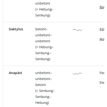
unbetont
Bäu
(= Hebung–
Senkung)
Daktylus
betont–
—◡◡
Kö
ni
unbetont–
wun
unbetont
(= Hebung–
Senkung–
Senkung)
Anapäst
unbetont–
◡◡—
Para
unbetont–
Elef
betont
(= Senkung–
Senkung–
Hebung)