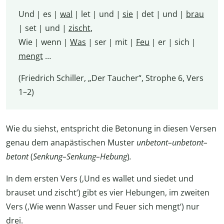
Und | es |
wal
| let | und |
sie
| det | und |
brau
| set | und |
zischt
,
Wie | wenn |
Was
| ser | mit |
Feu
| er | sich |
mengt
…
(Friedrich Schiller, „Der Taucher“, Strophe 6, Vers
1–2)
Wie du siehst, entspricht die Betonung in diesen Versen
genau dem anapästischen Muster
unbetont–unbetont–
betont
(
Senkung–Senkung–Hebung
)
.
In dem ersten Vers (‚Und es wallet und siedet und
brauset und zischt‘) gibt es vier Hebungen, im zweiten
Vers (‚Wie wenn Wasser und Feuer sich mengt‘) nur
drei.