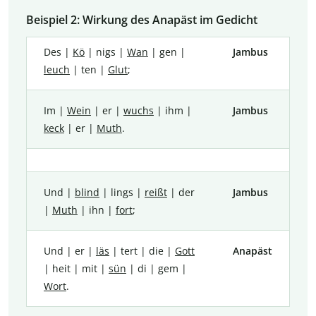
Beispiel 2: Wirkung des Anapäst im Gedicht
Des |
Kö
| nigs |
Wan
| gen |
Jambus
leuch
| ten |
Glut
;
Im |
Wein
| er |
wuchs
| ihm |
Jambus
keck
| er |
Muth
.
Und |
blind
| lings |
reißt
| der
Jambus
|
Muth
| ihn |
fort
;
Und | er |
läs
| tert | die |
Gott
Anapäst
| heit | mit |
sün
| di | gem |
Wort
.