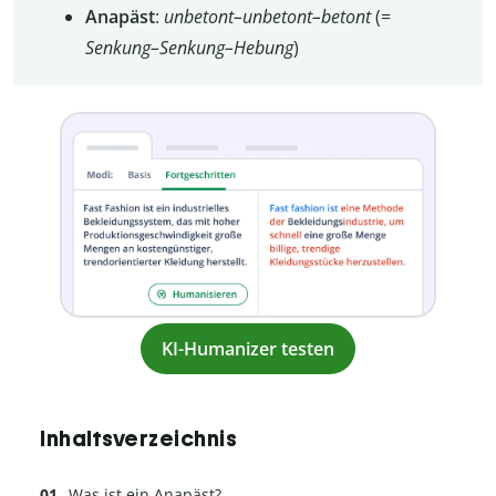
Anapäst
:
unbetont–unbetont–betont
(=
Senkung–Senkung–Hebung
)
KI-Humanizer testen
Inhaltsverzeichnis
Was ist ein Anapäst?